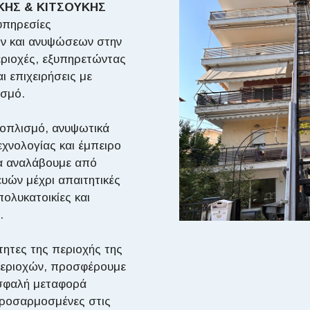
ΚΗΣ & ΚΙΤΣΟΥΚΗΣ
υπηρεσίες
ν και ανυψώσεων στην
εριοχές, εξυπηρετώντας
ι επιχειρήσεις με
ισμό.
ξοπλισμό, ανυψωτικά
εχνολογίας και έμπειρο
α αναλάβουμε από
υών μέχρι απαιτητικές
ολυκατοικίες και
.
ότητες της περιοχής της
περιοχών, προσφέρουμε
σφαλή μεταφορά
 προσαρμοσμένες στις