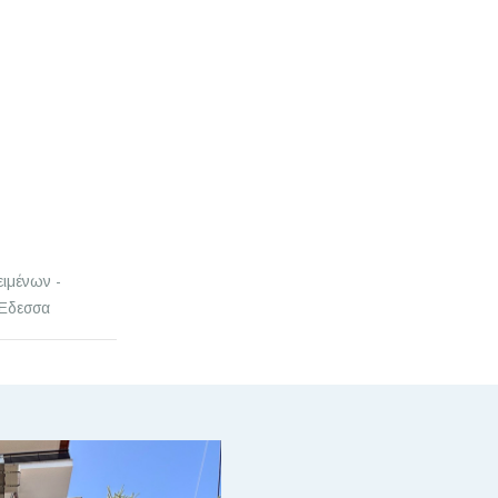
ειμένων -
 Έδεσσα